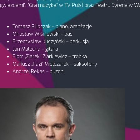
gwiazdami", "Gra muzyka" w TV Puls) oraz Teatru Syrena w W
Tomasz Filipczak – piano, aranżacje
Mirosław Wiśniewski – bas
Przemysław Kuczyński – perkusja
Jan Malecha – gitara
Piotr „Ziarek” Ziarkiewicz – trąbka
Mariusz „Fazi” Mielczarek – saksofony
Andrzej Rękas – puzon