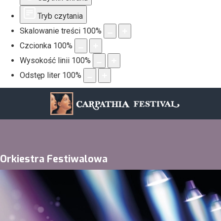
Tryb czytania
Skalowanie treści
100
%
Czcionka
100
%
Wysokość linii
100
%
Odstęp liter
100
%
Orkiestra Festiwalowa