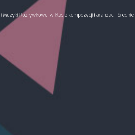
i Muzyki Rozrywkowej w klasie kompozycji i aranżacji. Średni