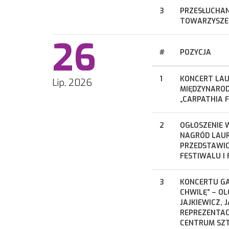
3
PRZESŁUCHA
TOWARZYSZEN
26
#
POZYCJA
1
KONCERT LAU
Lip, 2026
MIĘDZYNAROD
„CARPATHIA 
2
OGŁOSZENIE 
NAGRÓD LAU
PRZEDSTAWIC
FESTIWALU I
3
KONCERTU GA
CHWILĘ” – O
JAJKIEWICZ, 
REPREZENTAC
CENTRUM SZT