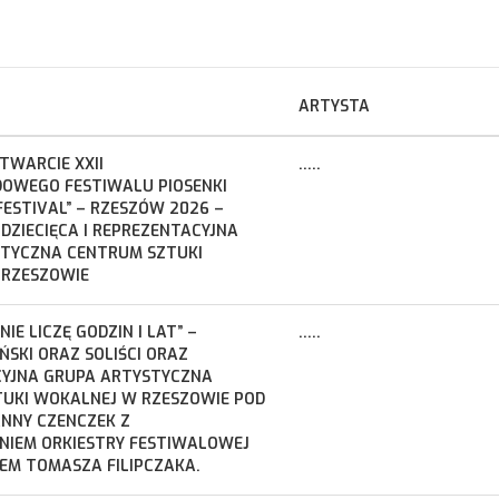
ARTYSTA
TWARCIE XXII
.....
OWEGO FESTIWALU PIOSENKI
FESTIVAL” – RZESZÓW 2026 –
 DZIECIĘCA I REPREZENTACYJNA
TYCZNA CENTRUM SZTUKI
 RZESZOWIE
IE LICZĘ GODZIN I LAT” –
.....
ŃSKI ORAZ SOLIŚCI ORAZ
YJNA GRUPA ARTYSTYCZNA
UKI WOKALNEJ W RZESZOWIE POD
ANNY CZENCZEK Z
IEM ORKIESTRY FESTIWALOWEJ
IEM TOMASZA FILIPCZAKA.