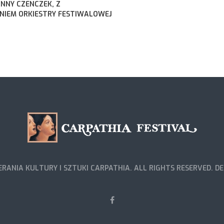
ANNY CZENCZEK, Z
IEM ORKIESTRY FESTIWALOWEJ
RANIA KULTURY I SZTUKI CARPATHIA. ALL RIGHTS RESERVED. D