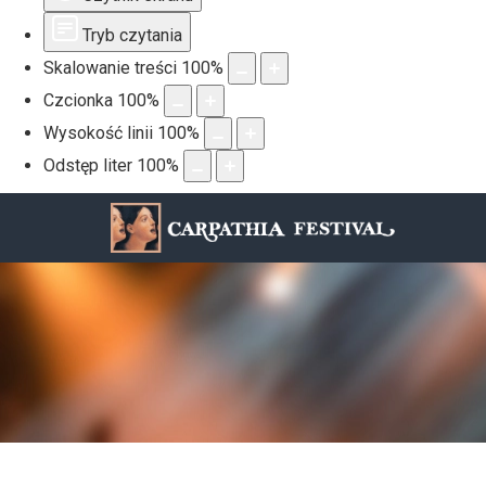
Tryb czytania
Skalowanie treści
100
%
Czcionka
100
%
Wysokość linii
100
%
Odstęp liter
100
%