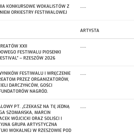
NIA KONKURSOWE WOKALISTÓW Z
.....
IEM ORKIESTRY FESTIWALOWEJ
ARTYSTA
REATÓW XXII
.....
OWEGO FESTIWALU PIOSENKI
FESTIVAL” – RZESZÓW 2026
WYNIKÓW FESTIWALU I WRĘCZENIE
.....
REATOM PRZEZ ORGANIZATORÓW,
IELI DARCZYŃCÓW, GOŚCI
 FUNDATORÓW NAGRÓD.
LOWY PT. „CZEKASZ NA TĘ JEDNĄ
.....
LGA SZOMAŃSKA, MARCIN
JACEK WÓJCICKI ORAZ SOLIŚCI I
YJNA GRUPA ARTYSTYCZNA
UKI WOKALNEJ W RZESZOWIE POD