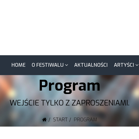
HOME
O FESTIWALU
AKTUALNOŚCI
ARTYŚCI
Program
WEJŚCIE TYLKO Z ZAPROSZENIAMI.
START
PROGRAM