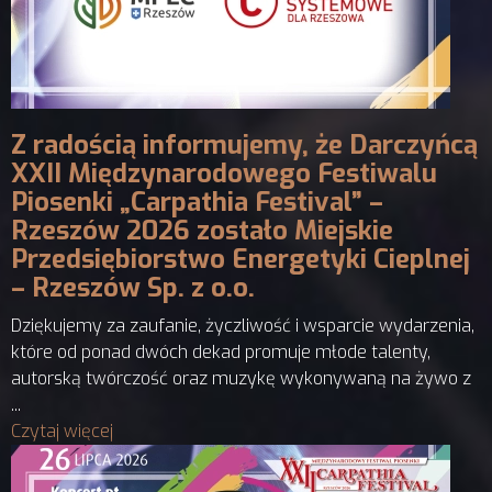
Z radością informujemy, że Darczyńcą
XXII Międzynarodowego Festiwalu
Piosenki „Carpathia Festival” –
Rzeszów 2026 zostało Miejskie
Przedsiębiorstwo Energetyki Cieplnej
– Rzeszów Sp. z o.o.
Dziękujemy za zaufanie, życzliwość i wsparcie wydarzenia,
które od ponad dwóch dekad promuje młode talenty,
autorską twórczość oraz muzykę wykonywaną na żywo z
...
Czytaj więcej