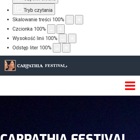
Tryb czytania
Skalowanie treści
100
%
Czcionka
100
%
Wysokość linii
100
%
Odstęp liter
100
%
CARPATHIA FESTIVAL