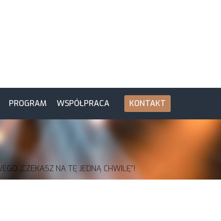
PROGRAM
WSPÓŁPRACA
KONTAKT
GO „CZEKASZ NA TĘ JEDNĄ CHWILĘ”!