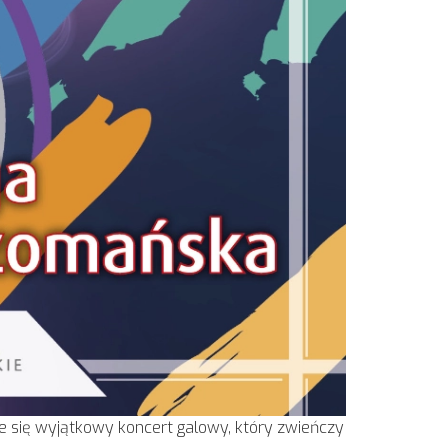
ie się wyjątkowy koncert galowy, który zwieńczy