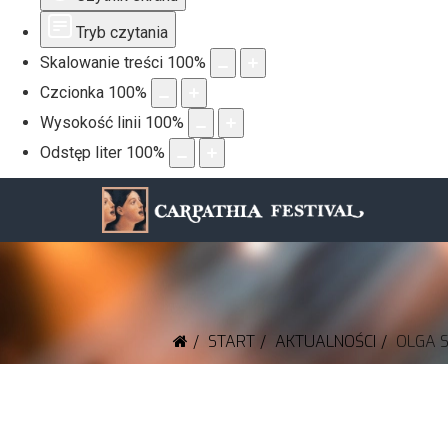
Tryb czytania
Skalowanie treści
100
%
Czcionka
100
%
Wysokość linii
100
%
Odstęp liter
100
%
START
AKTUALNOŚCI
OLGA 