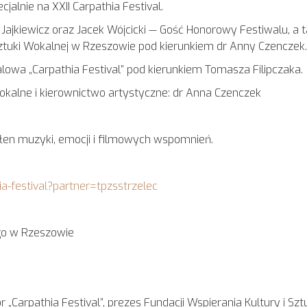
lnie na XXII Carpathia Festival.
ajkiewicz oraz Jacek Wójcicki — Gość Honorowy Festiwalu, a ta
tuki Wokalnej w Rzeszowie pod kierunkiem dr Anny Czenczek.
owa „Carpathia Festival” pod kierunkiem Tomasza Filipczaka.
okalne i kierownictwo artystyczne: dr Anna Czenczek
łen muzyki, emocji i filmowych wspomnień.
ia-festival?partner=tpzsstrzelec
go w Rzeszowie
Carpathia Festival”, prezes Fundacji Wspierania Kultury i Szt