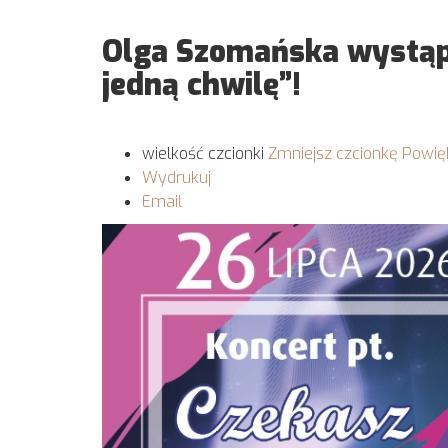
Olga Szomańska wystąpi
jedną chwilę”!
wielkość czcionki
Zmniejsz czcionkę
Powię
Wydrukuj
Email