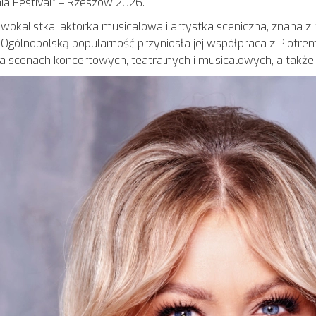
ia Festival” – Rzeszów 2026.
okalistka, aktorka musicalowa i artystka sceniczna, znana z n
ólnopolską popularność przyniosła jej współpraca z Piotrem R
na scenach koncertowych, teatralnych i musicalowych, a także