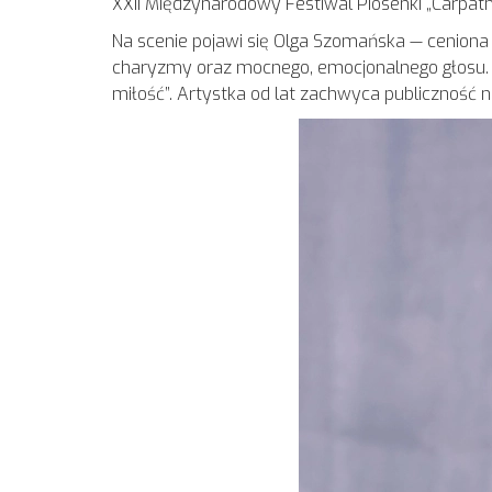
XXII Międzynarodowy Festiwal Piosenki „Carpath
Na scenie pojawi się Olga Szomańska — ceniona w
charyzmy oraz mocnego, emocjonalnego głosu. Og
miłość”. Artystka od lat zachwyca publiczność 