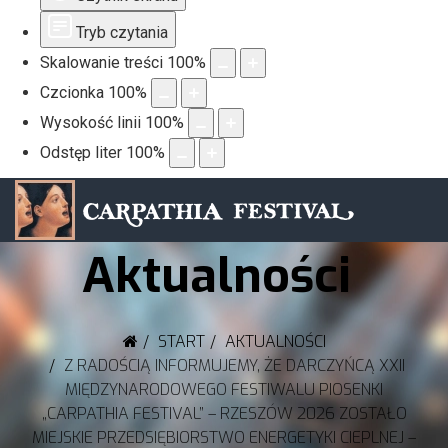
Tryb czytania
Skalowanie treści
100
%
Czcionka
100
%
Wysokość linii
100
%
Odstęp liter
100
%
Aktualności
START
AKTUALNOŚCI
Z RADOŚCIĄ INFORMUJEMY, ŻE DARCZYŃCĄ XXII
MIĘDZYNARODOWEGO FESTIWALU PIOSENKI
„CARPATHIA FESTIVAL” – RZESZÓW 2026 ZOSTAŁO
MIEJSKIE PRZEDSIĘBIORSTWO ENERGETYKI CIEPLNEJ –