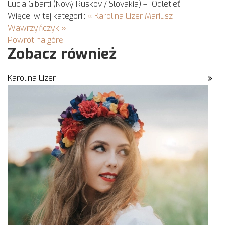
Lucia Gibarti (Nový Ruskov / Slovakia) – “Odletieť”
Więcej w tej kategorii:
« Karolina Lizer
Mariusz
Wawrzyńczyk »
Powrót na górę
Zobacz również
Karolina Lizer