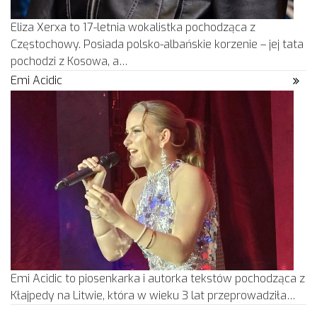
Eliza Xerxa to 17-letnia wokalistka pochodząca z
Częstochowy. Posiada polsko-albańskie korzenie – jej tata
pochodzi z Kosowa, a…
Emi Acidic
Emi Acidic to piosenkarka i autorka tekstów pochodząca z
Kłajpedy na Litwie, która w wieku 3 lat przeprowadziła…