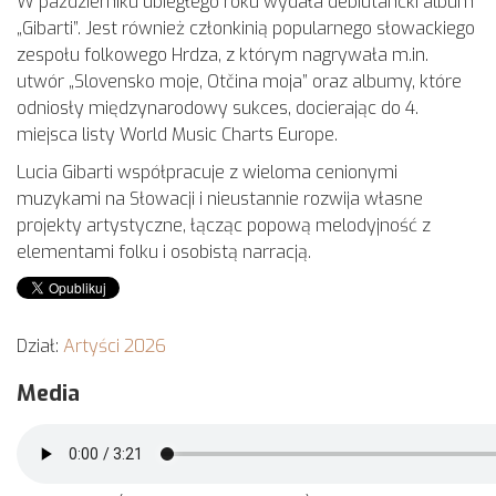
W październiku ubiegłego roku wydała debiutancki album
„Gibarti”. Jest również członkinią popularnego słowackiego
zespołu folkowego Hrdza, z którym nagrywała m.in.
utwór „Slovensko moje, Otčina moja” oraz albumy, które
odniosły międzynarodowy sukces, docierając do 4.
miejsca listy World Music Charts Europe.
Lucia Gibarti współpracuje z wieloma cenionymi
muzykami na Słowacji i nieustannie rozwija własne
projekty artystyczne, łącząc popową melodyjność z
elementami folku i osobistą narracją.
Dział:
Artyści 2026
Media