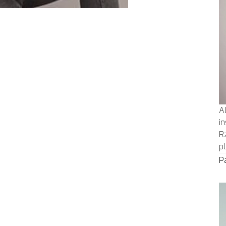
A
i
R
p
P