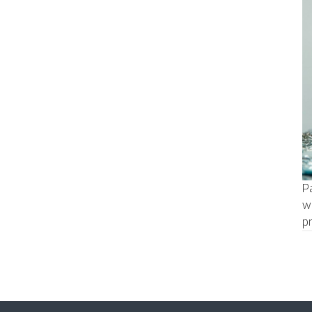
P
w
p