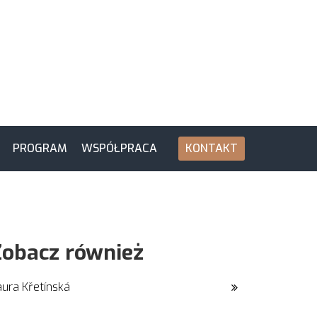
PROGRAM
WSPÓŁPRACA
KONTAKT
Zobacz również
aura Křetínská