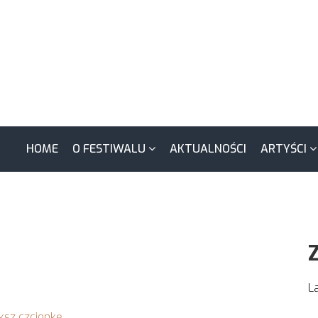
HOME
O FESTIWALU
AKTUALNOŚCI
ARTYŚCI
L
ksz czcionkę