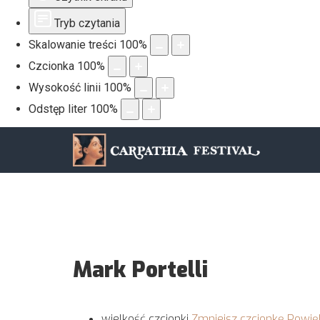
Tryb czytania
Skalowanie treści
100
%
Czcionka
100
%
Wysokość linii
100
%
Odstęp liter
100
%
Mark Portelli
wielkość czcionki
Zmniejsz czcionkę
Powię