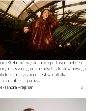
aura Křetínská, występująca pod pseudonimem
aury, należy do grona młodych talentów nowego
okolenia muzycznego. Jest wokalistką,
nstrumentalistką oraz…
leksandra Prajsnar