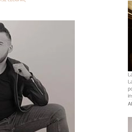
L
L
p
i
A