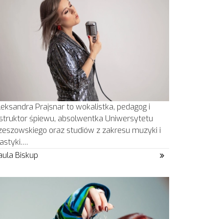
leksandra Prajsnar to wokalistka, pedagog i
nstruktor śpiewu, absolwentka Uniwersytetu
zeszowskiego oraz studiów z zakresu muzyki i
lastyki.…
aula Biskup