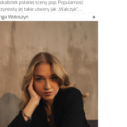
okalistek polskiej sceny pop. Popularność
rzyniosły jej takie utwory jak „Walczyk”,…
inga Wołoszyn