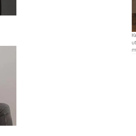
K
u
m