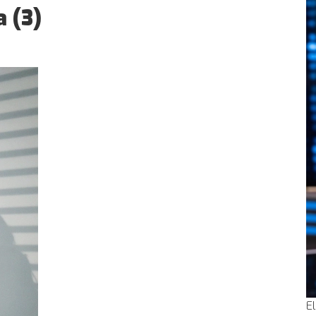
a (3)
E