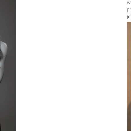
w
p
K