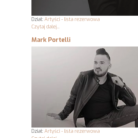
Dział:
Artyści - lista rezerwowa
Czytaj dalej...
Mark Portelli
Dział:
Artyści - lista rezerwowa