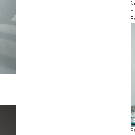
C
–
P
P